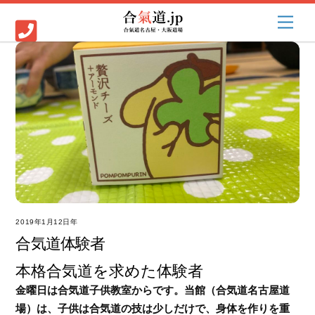
Skip
Men
to
content
2019年1月12日
合気道体験者
本格合気道を求めた体験者
金曜日は合気道子供教室からです。当館（合気道名古屋道
場）は、子供は合気道の技は少しだけで、身体を作りを重