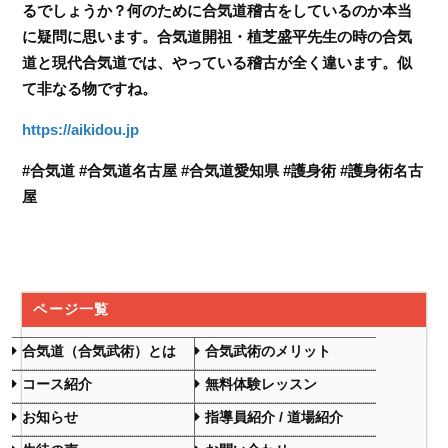
るでしょうか？何のために合気道稽古をしているのか本当
に疑問に思います。合気道開祖・植芝盛平先生の時の合気
道と現代合気道では、やっている稽古が全く違います。似
て非なる物ですね。
https://aikidou.jp
#合気道 #合気道名古屋 #合気道愛知県 #護身術 #護身術名古
屋
ページ一覧
合気道（合気武術）とは
合気武術のメリット
コース紹介
無料体験レッスン
お知らせ
指導員紹介 / 道場紹介