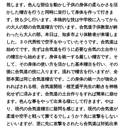
視します。色んな部位を動かし子供の身体の柔らかさを活
かした稽古を行うと同時に並行して身体を作って行きま
す。技も少し行います。本格的な技は中学校に入ってから
の大人の部の合気道稽古で行います。合気道子供教室が終
わったら大人の部。本日は、知多市より体験者が来場しま
した。３０代男性で空手をやっていたそうです。合気道は
始めてです。先ずは合気道を行うに必要な合気の土台作り
の稽古から始めます。身体を統一する厳しい稽古です。そ
して、その身体の使い方を活かした基本稽古を行い、その
後に合気道の技に入ります。流れで稽古を行いますが、全
部本質は同じ合気道稽古です。この身体の統一力が強化さ
れればされる程、合気道開祖・植芝盛平先生の動きを神格
化せずに済みます。合気道の土台作りをすれば簡単に崩せ
ます。色んな事をやって出来る様にして行きます。やは
り、現代の合気道稽古に疑問を感じます。現代の合気道が
柔道や空手と戦って勝てるでしょうか？先に攻撃をしない
といいますが、逆に先に攻撃をされたら合気道は対処出来