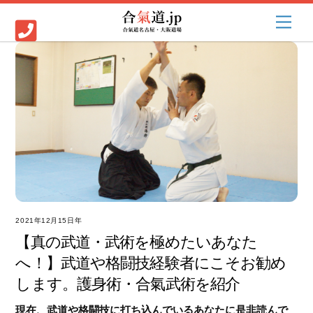
Skip
Men
to
content
2021年12月15日
【真の武道・武術を極めたいあなた
へ！】武道や格闘技経験者にこそお勧め
します。護身術・合氣武術を紹介
現在、武道や格闘技に打ち込んでいるあなたに是非読んで