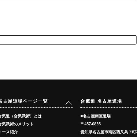
Back
名古屋道場ページ一覧
合氣道 名古屋道場
To
Top
■名古屋南区道場
合気道（合気武術）とは
〒457-0835
合気武術のメリット
愛知県名古屋市南区西又兵ヱ町2
コース紹介