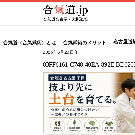
Skip
to
content
名古屋道
合気道（合気武術）とは
合気武術のメリット
2026年6月28日
03FF6161-C740-40EA-892E-BD02