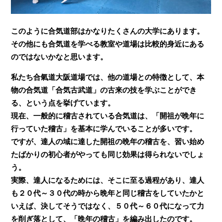
このように合気道部はかなりたくさんの大学にあります。
その他にも合気道を学べる教室や道場は比較的身近にある
のではないかなと思います。
私たち合氣道大阪道場では、他の道場との特徴として、本
物の合気道「合気古武道」の古来の技を学ぶことができ
る、という点を挙げています。
現在、一般的に稽古されている合気道は、「開祖が晩年に
行っていた稽古」を基本に学んでいることが多いです。
ですが、達人の域に達した開祖の晩年の稽古を、習い始め
たばかりの初心者がやっても同じ効果は得られないでしょ
う。
実際、達人になるためには、そこに至る過程があり、達人
も２０代～３０代の時から晩年と同じ稽古をしていたかと
いえば、決してそうではなく、５０代～６０代になって力
を削ぎ落として、「晩年の稽古」を編み出したのです。