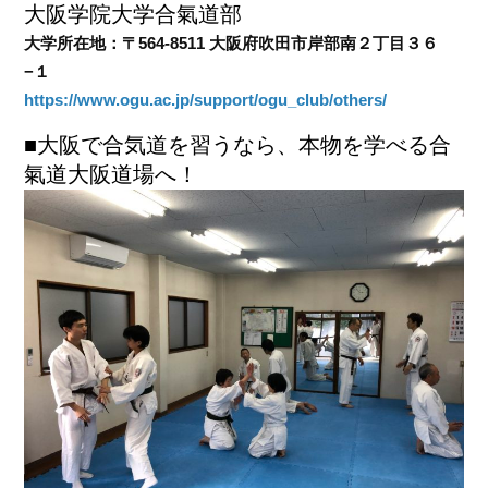
大阪学院大学合氣道部
大学所在地：〒564-8511 大阪府吹田市岸部南２丁目３６
−１
https://www.ogu.ac.jp/support/ogu_club/others/
■大阪で合気道を習うなら、本物を学べる合
氣道大阪道場へ！