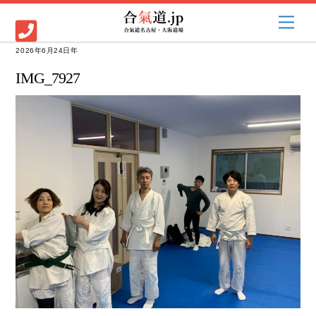
Skip
Men
to
content
2026年6月24日
IMG_7927