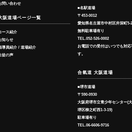
お問い合わせ
■名駅道場
〒453-0012
大阪道場ページ一覧
愛知県名古屋市中村区井深町5-
無料駐車場有り
コース紹介
TEL.
052-526-0002
お知らせ
お電話での受付はいつでも対応
指導員紹介 / 道場紹介
す。
生徒の声
合氣道 大阪道場
■堺市道場
〒590-0930
大阪府堺市立青少年センター(
堺区柳之町西1-3-19)
駐車場有り
TEL.
06-6606-9716