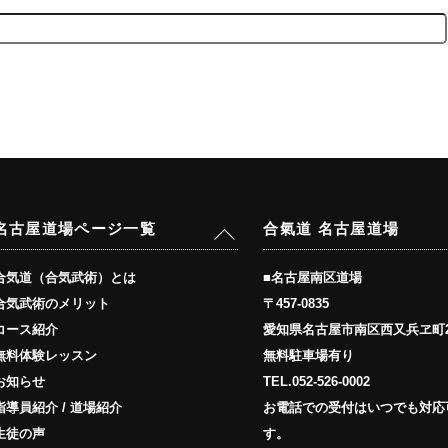
Back
名古屋道場ページ一覧
合氣道 名古屋道場
To
Top
■名古屋南区道場
合気道（合気武術）とは
〒457-0835
合気武術のメリット
愛知県名古屋市南区西又兵ヱ町2
コース紹介
無料駐車場有り
無料体験レッスン
TEL.
052-526-0002
お知らせ
お電話での受付はいつでも対応
指導員紹介 / 道場紹介
す。
生徒の声